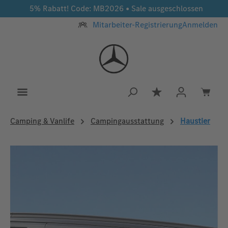
5% Rabatt! Code: MB2026 • Sale ausgeschlossen
Zum Hauptinhalt springen
Mitarbeiter-Registrierung
Anmelden
Du hast 0 Produkt
Camping & Vanlife
Campingausstattung
Haustier
Bildergalerie überspringen