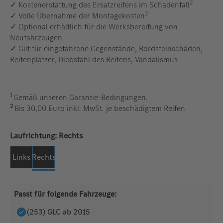
2
✓ Kostenerstattung des Ersatzreifens im Schadenfall
2
✓ Volle Übernahme der Montagekosten
✓ Optional erhältlich für die Werksbereifung von
Neufahrzeugen
✓ Gilt für eingefahrene Gegenstände, Bordsteinschäden,
Reifenplatzer, Diebstahl des Reifens, Vandalismus
1
Gemäß unseren Garantie-Bedingungen.
2
Bis 30,00 Euro inkl. MwSt. je beschädigtem Reifen
auswählen
Laufrichtung:
Rechts
Links
Rechts
Passt für folgende Fahrzeuge:
(253) GLC ab 2015