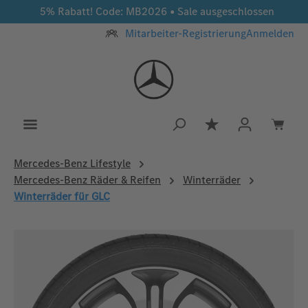
5% Rabatt! Code: MB2026 • Sale ausgeschlossen
Zum Hauptinhalt springen
Mitarbeiter-Registrierung
Anmelden
Du hast 0 Produkt
Mercedes‑Benz Lifestyle
Mercedes-Benz Räder & Reifen
Winterräder
Winterräder für GLC
Bildergalerie überspringen