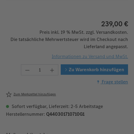
239,00 €
Preis inkl. 19 % MwSt. zzgl. Versandkosten.
Die tatsächliche Mehrwertsteuer wird im Checkout nach
Lieferland angepasst.
Informationen zu Versand und MwSt.
Produkt Anzahl: Gib den gewünschten We
Zu Warenkorb hinzufügen
Frage stellen
Zum Merkzettel hinzufügen
Sofort verfügbar, Lieferzeit: 2-5 Arbeitstage
Herstellernummer:
Q440301710710G1