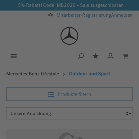
5% Rabatt! Code: MB2026 • Sale ausgeschlossen
Zum Hauptinhalt springen
Mitarbeiter-Registrierung
Anmelden
Du hast 0 Produkt
Mercedes‑Benz Lifestyle
Outdoor und Sport
Produkte filtern