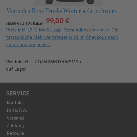
Mercedes-Benz Trucks Winterjacke, schwarz
99,00 €
112,00 €
(11.61% Rabatt)
Preis inkl. 19 % MwSt. zzgl. Versandkosten.<br /> Die
tatsächliche Mehrwertsteuer wird im Checkout nach
Lieferland angepasst.
Produkt-Nr. : ZQANXMBT0063MSo
auf Lager
SERVICE
Kontakt
Hilfe/FAQ
Versand
Zahlung
Retoure