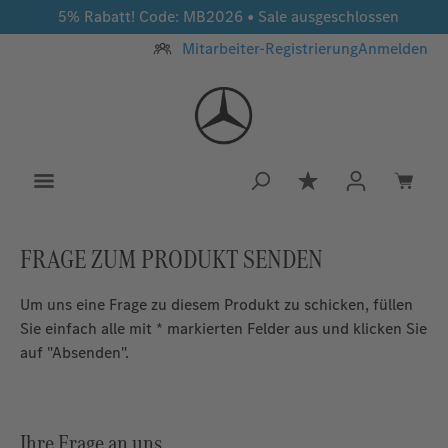
5% Rabatt! Code: MB2026 • Sale ausgeschlossen
Zum Hauptinhalt springen
Mitarbeiter-Registrierung
Anmelden
Du hast 0 Produkt
FRAGE ZUM PRODUKT SENDEN
Um uns eine Frage zu diesem Produkt zu schicken, füllen
Sie einfach alle mit * markierten Felder aus und klicken Sie
auf "Absenden".
Ihre Frage an uns