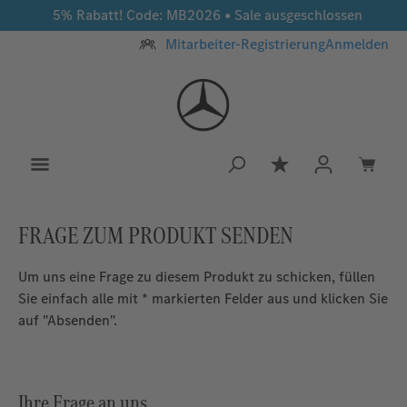
5% Rabatt! Code: MB2026 • Sale ausgeschlossen
Zum Hauptinhalt springen
Mitarbeiter-Registrierung
Anmelden
Du hast 0 Produkt
FRAGE ZUM PRODUKT SENDEN
Um uns eine Frage zu diesem Produkt zu schicken, füllen
Sie einfach alle mit * markierten Felder aus und klicken Sie
auf "Absenden".
Ihre Frage an uns