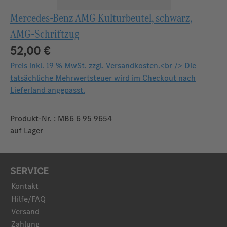
Mercedes-Benz AMG Kulturbeutel, schwarz,
AMG-Schriftzug
52,00 €
Preis inkl. 19 % MwSt. zzgl. Versandkosten.<br /> Die
tatsächliche Mehrwertsteuer wird im Checkout nach
Lieferland angepasst.
Produkt-Nr. : MB6 6 95 9654
auf Lager
SERVICE
Kontakt
Hilfe/FAQ
Versand
Zahlung