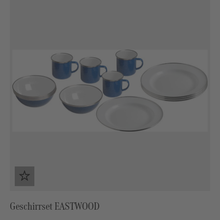
Geschirrset EASTWOOD