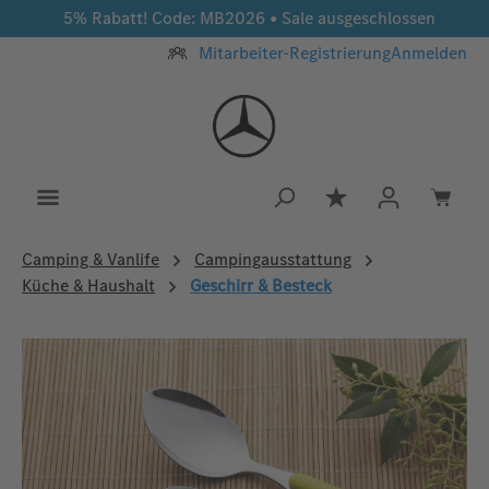
5% Rabatt! Code: MB2026 • Sale ausgeschlossen
Zum Hauptinhalt springen
Mitarbeiter-Registrierung
Anmelden
Du hast 0 Produkt
Camping & Vanlife
Campingausstattung
Küche & Haushalt
Geschirr & Besteck
Bildergalerie überspringen