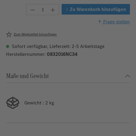
Produkt Anzahl: Gib den gewünschten W
Zu Warenkorb hinzufügen
Frage stellen
Zum Merkzettel hinzufügen
Sofort verfügbar, Lieferzeit: 2-5 Arbeitstage
Herstellernummer:
0832016NC34
Maße und Gewicht
Gewicht
: 2 kg