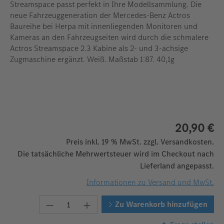
Streamspace passt perfekt in Ihre Modellsammlung. Die
neue Fahrzeuggeneration der Mercedes-Benz Actros
Baureihe bei Herpa mit innenliegenden Monitoren und
Kameras an den Fahrzeugseiten wird durch die schmalere
Actros Streamspace 2.3 Kabine als 2- und 3-achsige
Zugmaschine ergänzt. Weiß. Maßstab 1:87. 40,1g
20,90 €
Preis inkl. 19 % MwSt. zzgl. Versandkosten.
Die tatsächliche Mehrwertsteuer wird im Checkout nach
Lieferland angepasst.
Informationen zu Versand und MwSt.
Produkt Anzahl: Gib den gewünschten W
Zu Warenkorb hinzufügen