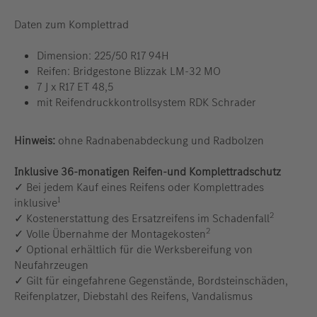
Daten zum Komplettrad
Dimension: 225/50 R17 94H
Reifen: Bridgestone Blizzak LM-32 MO
7 J x R17 ET 48,5
mit Reifendruckkontrollsystem RDK Schrader
Hinweis:
ohne Radnabenabdeckung und Radbolzen
Inklusive 36-monatigen Reifen-und Komplettradschutz
✓ Bei jedem Kauf eines Reifens oder Komplettrades
1
inklusive
2
✓ Kostenerstattung des Ersatzreifens im Schadenfall
2
✓ Volle Übernahme der Montagekosten
✓ Optional erhältlich für die Werksbereifung von
Neufahrzeugen
✓ Gilt für eingefahrene Gegenstände, Bordsteinschäden,
Reifenplatzer, Diebstahl des Reifens, Vandalismus