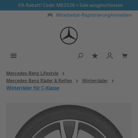
5% Rabatt! Code: MB2026 • Sale ausgeschlossen
Zum Hauptinhalt springen
Mitarbeiter-Registrierung
Anmelden
Du hast 0 Produkt
Mercedes‑Benz Lifestyle
Mercedes-Benz Räder & Reifen
Winterräder
Winterräder für C-Klasse
Bildergalerie überspringen