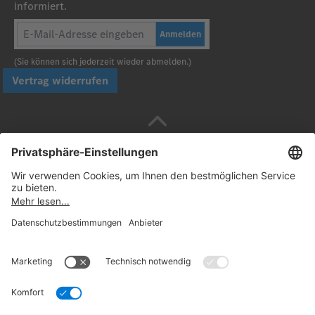
informiert.
Anmelden
(Sie können sich jederzeit wieder abmelden.)
Vertrag widerrufen
Sicher bezahlen mit
Folgen Sie uns:
© 2026. Daimler Truck AG. Alle Rechte vorbehalten