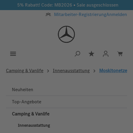
5% Rabatt! Code: MB2026 • Sale ausgeschlossen
Zum Hauptinhalt springen
Mitarbeiter-Registrierung
Anmelden
Du hast 0 Produkt
Camping & Vanlife
Innenausstattung
Moskitonetze
Neuheiten
Top-Angebote
Camping & Vanlife
Innenausstattung