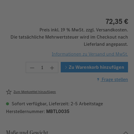
72,35 €
Preis inkl. 19 % MwSt. zzgl. Versandkosten.
Die tatsächliche Mehrwertsteuer wird im Checkout nach
Lieferland angepasst.
Informationen zu Versand und MwSt.
Produkt Anzahl: Gib den gewünschten W
Zu Warenkorb hinzufügen
Frage stellen
Zum Merkzettel hinzufügen
Sofort verfügbar, Lieferzeit: 2-5 Arbeitstage
Herstellernummer:
MBTL0035
Maße und Gewicht