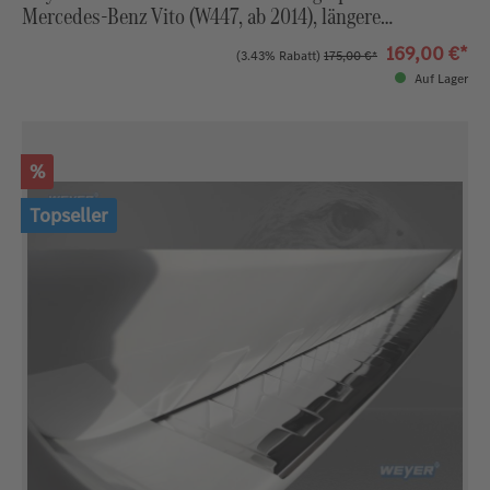
Mercedes‑Benz Vito (W447, ab 2014), längere
Ausführung
169,00 €*
(3.43% Rabatt)
175,00 €*
Auf Lager
Rabatt
%
Topseller