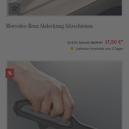
Mercedes-Benz Abdeckung Sitzschienen
17,50 €*
(6.62% Rabatt)
18,74 €*
Lieferbar innerhalb von 2 Tagen
Rabatt
%