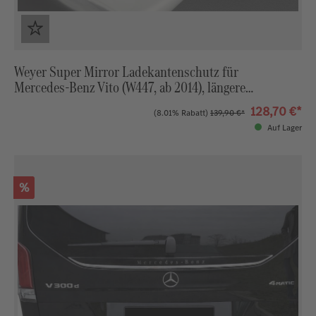
Weyer Super Mirror Ladekantenschutz für
Mercedes‑Benz Vito (W447, ab 2014), längere
Ausführung
128,70 €*
(8.01% Rabatt)
139,90 €*
Auf Lager
Rabatt
%