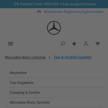
5% Rabatt! Code: MB2026 • Sale ausgeschlossen
Zum Hauptinhalt springen
Mitarbeiter-Registrierung
Anmelden
Du hast 0 Produkt
Mercedes‑Benz Lifestyle
Taxi & Shuttle Zubehör
Neuheiten
Top-Angebote
Camping & Vanlife
Mercedes-Benz Sprinter