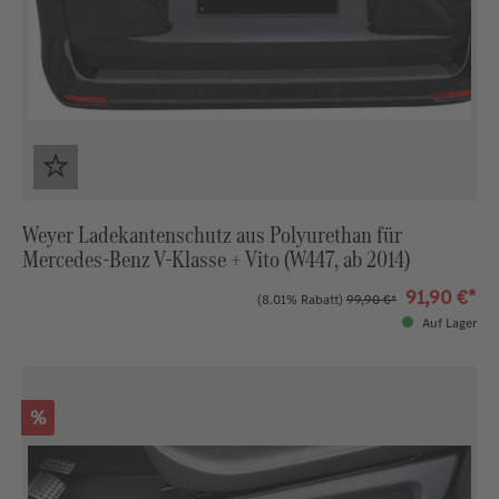
Weyer Ladekantenschutz aus Polyurethan für
Mercedes‑Benz V‑Klasse + Vito (W447, ab 2014)
91,90 €*
(8.01% Rabatt)
99,90 €*
Auf Lager
Rabatt
%