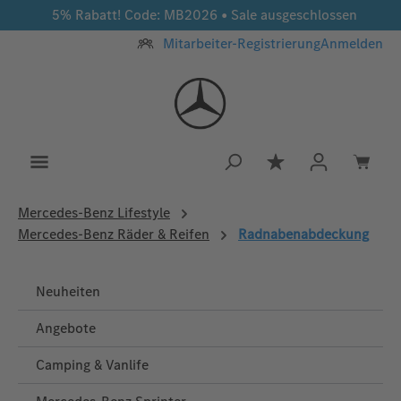
5% Rabatt! Code: MB2026 • Sale ausgeschlossen
Zum Hauptinhalt springen
Mitarbeiter-Registrierung
Anmelden
Du hast 0 Produkt
Mercedes‑Benz Lifestyle
Mercedes-Benz Räder & Reifen
Radnabenabdeckung
Neuheiten
Angebote
Camping & Vanlife