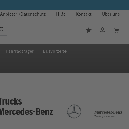
Anbieter
Datenschutz
Hilfe
Kontakt
Über uns
Du hast 0 Produkt
Fahrradträger
Busvorzelte
Trucks
 Mercedes-Benz