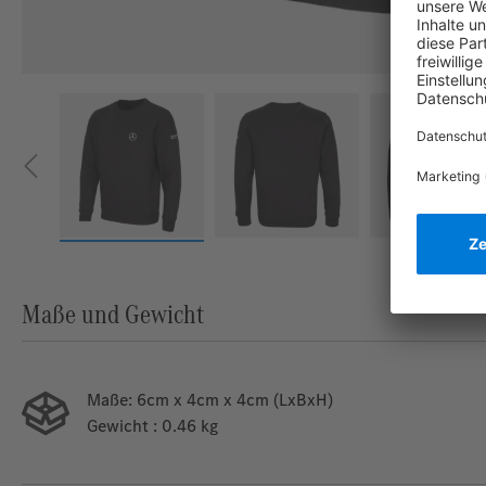
Maße und Gewicht
Maße:
6cm x 4cm x 4cm (LxBxH)
Gewicht
: 0.46 kg