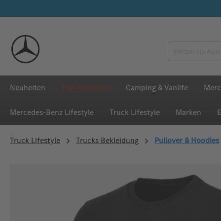
 Hauptinhalt springen
Zur Suche springen
Zur Hauptnavigation springen
Neuheiten
Top-Angebote
Camping & Vanlife
Merc
Mercedes‑Benz Lifestyle
Truck Lifestyle
Marken
E
Truck Lifestyle
Trucks Bekleidung
Pullover & Hoodies
Bildergalerie überspringen