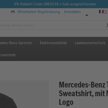
5% Rabatt! Code: MB2026 • Sale ausgeschlossen
Mitarbeiter-Registrierung
Anmelden
edes-Benz Sprinter
Elektromobilität
Ladekantenschutz
rsatzteile
Mercedes-Benz 
Sweatshirt, mit
Logo