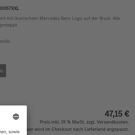
0057XXL
t mit ikonischem Mercedes Benz Logo auf der Brust. Alle
gesteppt.
wolle.
XL
(Diese Option ist zurzeit nicht verfügbar. )
(Diese Option ist zurzeit nicht verfügbar. )
47,15 €
Preis inkl. 19 % MwSt. zzgl. Versandkosten.
 Mehrwertsteuer wird im Checkout nach Lieferland angepasst.