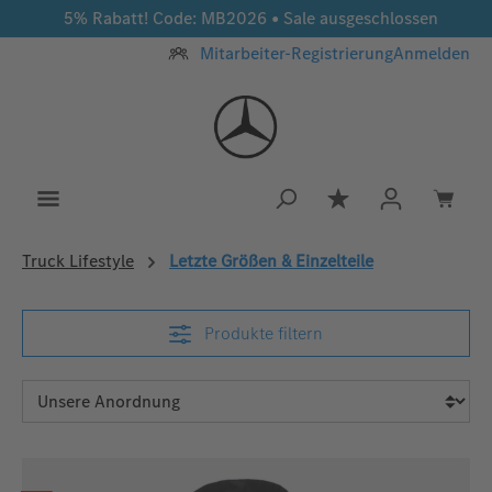
5% Rabatt! Code: MB2026 • Sale ausgeschlossen
Zum Hauptinhalt springen
Mitarbeiter-Registrierung
Anmelden
Du hast 0 Produkt
Truck Lifestyle
Letzte Größen & Einzelteile
Produkte filtern