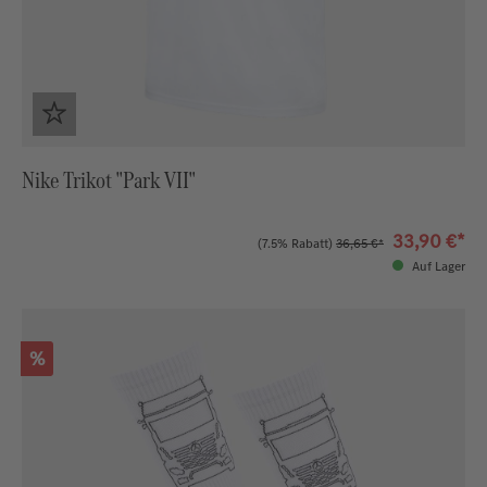
Nike Trikot "Park VII"
33,90 €*
(7.5% Rabatt)
36,65 €*
Auf Lager
Rabatt
%