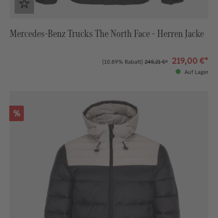
Mercedes-Benz Trucks The North Face - Herren Jacke
219,00 €*
(10.69% Rabatt)
245,21 €*
Auf Lager
Rabatt
%