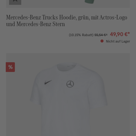
Mercedes-Benz Trucks Hoodie, grün, mit Actros-Logo
und Mercedes-Benz Stern
49,90 €*
(10.15% Rabatt)
55,54 €*
Nicht auf Lager
Rabatt
%