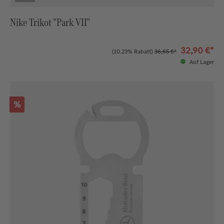
Nike Trikot "Park VII"
32,90 €*
(10.23% Rabatt)
36,65 €*
Auf Lager
Rabatt
%