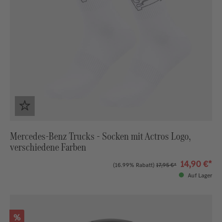
Mercedes-Benz Trucks - Socken mit Actros Logo,
verschiedene Farben
14,90 €*
(16.99% Rabatt)
17,95 €*
Auf Lager
Rabatt
%