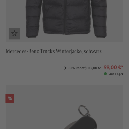
Mercedes-Benz Trucks Winterjacke, schwarz
99,00 €*
(11.61% Rabatt)
112,00 €*
Auf Lager
Rabatt
%