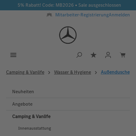
5% Rabatt! Code: MB2026 • Sale ausgeschlossen
Zum Hauptinhalt springen
Mitarbeiter-Registrierung
Anmelden
Du hast 0 Produkt
Camping & Vanlife
Wasser & Hygiene
Außendusche
Neuheiten
Angebote
Camping & Vanlife
Innenausstattung