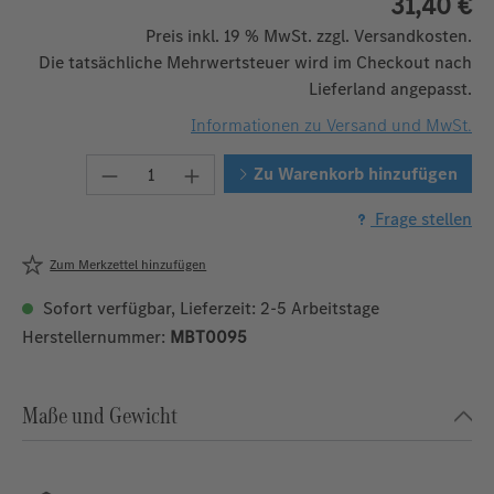
31,40 €
Preis inkl. 19 % MwSt. zzgl. Versandkosten.
Die tatsächliche Mehrwertsteuer wird im Checkout nach
Lieferland angepasst.
Informationen zu Versand und MwSt.
Produkt Anzahl: Gib den gewünschten W
Zu Warenkorb hinzufügen
Frage stellen
Zum Merkzettel hinzufügen
Sofort verfügbar, Lieferzeit: 2-5 Arbeitstage
Herstellernummer:
MBT0095
Maße und Gewicht