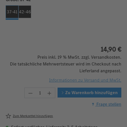
37-41
42-46
14,90 €
Preis inkl. 19 % MwSt. zzgl. Versandkosten.
Die tatsächliche Mehrwertsteuer wird im Checkout nach
Lieferland angepasst.
Informationen zu Versand und MwSt.
Produkt Anzahl: Gib den gewünschten W
Zu Warenkorb hinzufügen
Frage stellen
Zum Merkzettel hinzufügen