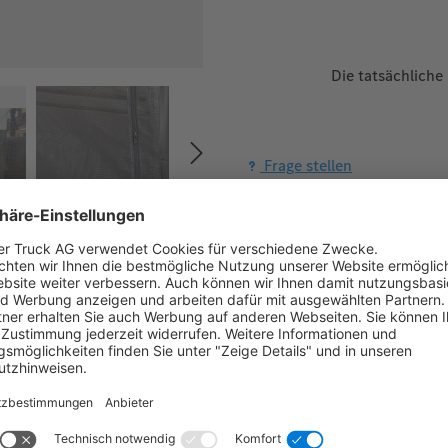
Die tatsächliche
Frage stellen
Zum Merkzettel hinzufügen
Herstellernummer:
10215022