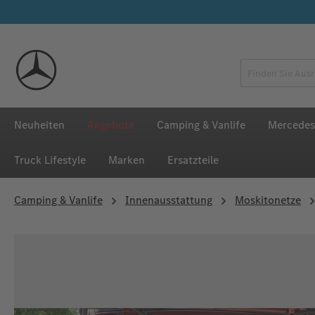
 Hauptinhalt springen
Zur Suche springen
Zur Hauptnavigation springen
Neuheiten
Angebote
Camping & Vanlife
Mercedes
Truck Lifestyle
Marken
Ersatzteile
Camping & Vanlife
Innenausstattung
Moskitonetze
Bildergalerie überspringen