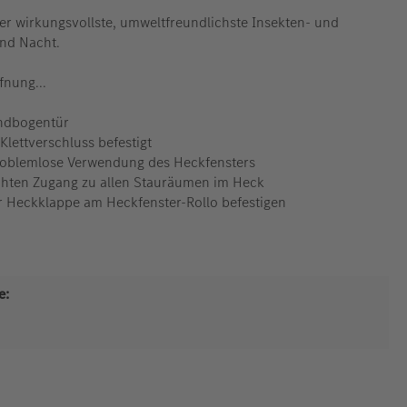
er wirkungsvollste, umweltfreundlichste Insekten- und
nd Nacht.
nung...
Rundbogentür
Klettverschluss befestigt
 problemlose Verwendung des Heckfensters
eichten Zugang zu allen Stauräumen im Heck
ter Heckklappe am Heckfenster-Rollo befestigen
e: