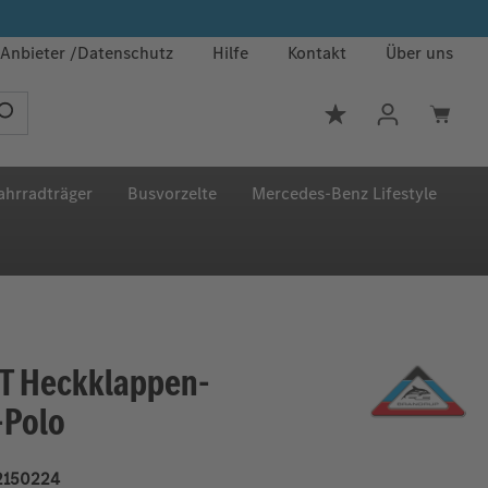
Anbieter
Datenschutz
Hilfe
Kontakt
Über uns
Du hast 0 Produkt
ahrradträger
Busvorzelte
Mercedes‑Benz Lifestyle
T Heckklappen-
-Polo
2150224