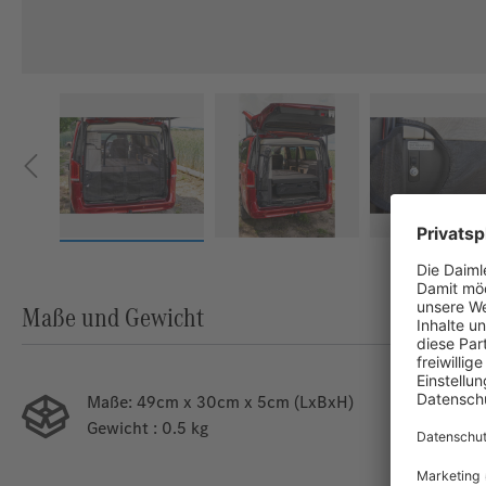
Maße und Gewicht
Maße:
49cm x 30cm x 5cm (LxBxH)
Gewicht
: 0.5 kg