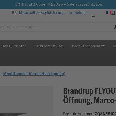
5% Rabatt! Code: MB2026 • Sale ausgeschlossen
Mitarbeiter-Registrierung
Anmelden
-Benz Sprinter
Elektromobilität
Ladekantenschutz
F
Moskitonetze für die Hecklappe(n)
Brandrup FLYOU
Öffnung, Marco
Produktnummer:
ZQANZB10