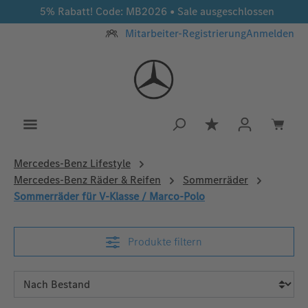
5% Rabatt! Code: MB2026 • Sale ausgeschlossen
Zum Hauptinhalt springen
Mitarbeiter-Registrierung
Anmelden
Du hast 0 Produkt
Mercedes‑Benz Lifestyle
Mercedes-Benz Räder & Reifen
Sommerräder
Sommerräder für V-Klasse / Marco-Polo
Produkte filtern