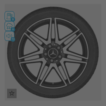
B
A
72