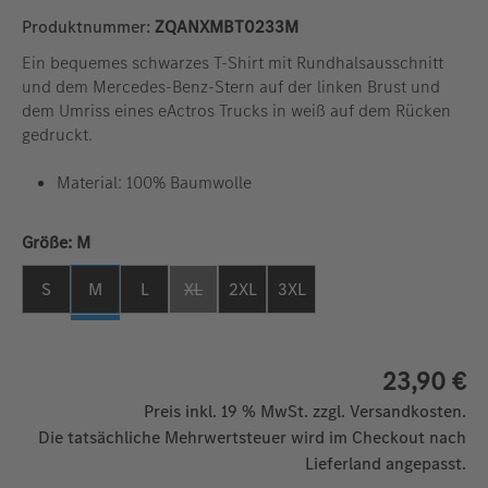
Produktnummer:
ZQANXMBT0233M
Ein bequemes schwarzes T-Shirt mit Rundhalsausschnitt
und dem Mercedes-Benz-Stern auf der linken Brust und
dem Umriss eines eActros Trucks in weiß auf dem Rücken
gedruckt.
Material: 100% Baumwolle
auswählen
Größe:
M
S
M
L
XL
2XL
3XL
(Diese Option ist zurzeit nicht verfügbar. )
23,90 €
Preis inkl. 19 % MwSt. zzgl. Versandkosten.
Die tatsächliche Mehrwertsteuer wird im Checkout nach
Lieferland angepasst.