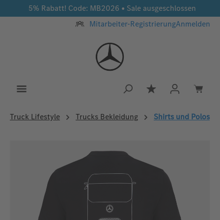
5% Rabatt! Code: MB2026 • Sale ausgeschlossen
Zum Hauptinhalt springen
Mitarbeiter-Registrierung
Anmelden
Du hast 0 Produkt
Truck Lifestyle
Trucks Bekleidung
Shirts und Polos
Bildergalerie überspringen