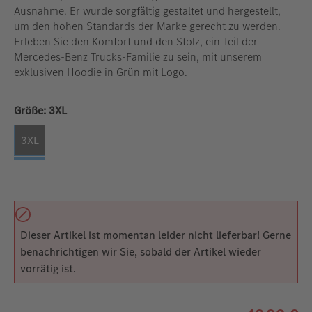
Ausnahme. Er wurde sorgfältig gestaltet und hergestellt,
um den hohen Standards der Marke gerecht zu werden.
Erleben Sie den Komfort und den Stolz, ein Teil der
Mercedes-Benz Trucks-Familie zu sein, mit unserem
exklusiven Hoodie in Grün mit Logo.
auswählen
Größe:
3XL
3XL
(Diese Option ist zurzeit nicht verfügbar. )
Dieser Artikel ist momentan leider nicht lieferbar! Gerne
benachrichtigen wir Sie, sobald der Artikel wieder
vorrätig ist.