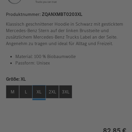
Produktnummer:
ZQANXMBT0203XL
Klassisch geschnittener Hoodie in Schwarz mit gesticktem
Mercedes-Benz Stern auf der linken Brustseite und
zusätzlichem Mercedes-Benz Trucks Label an der Seite.
Angenehm zu tragen und ideal für Alltag und Freizeit.
Material: 100 % Biobaumwolle
Passform: Unisex
auswählen
Größe:
XL
M
L
XL
2XL
3XL
82,85 €