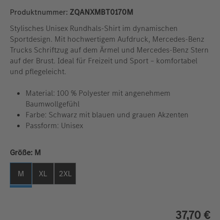
Produktnummer:
ZQANXMBT0170M
Stylisches Unisex Rundhals-Shirt im dynamischen
Sportdesign. Mit hochwertigem Aufdruck, Mercedes-Benz
Trucks Schriftzug auf dem Ärmel und Mercedes-Benz Stern
auf der Brust. Ideal für Freizeit und Sport – komfortabel
und pflegeleicht.
Material: 100 % Polyester mit angenehmem
Baumwollgefühl
Farbe: Schwarz mit blauen und grauen Akzenten
Passform: Unisex
auswählen
Größe:
M
M
XL
2XL
37,70 €