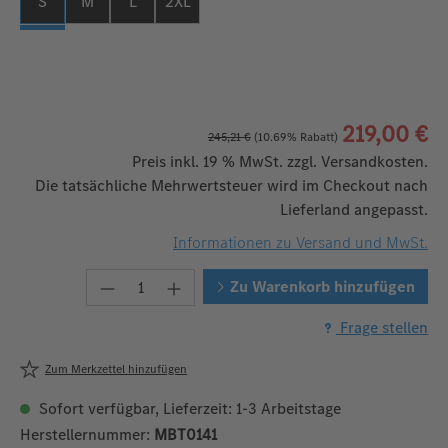
S
M
L
2XL
219,00 €
245,21 €
(10.69% Rabatt)
Preis inkl. 19 % MwSt. zzgl. Versandkosten.
Die tatsächliche Mehrwertsteuer wird im Checkout nach
Lieferland angepasst.
Informationen zu Versand und MwSt.
Produkt Anzahl: Gib den gewünschten W
Zu Warenkorb hinzufügen
Frage stellen
Zum Merkzettel hinzufügen
Sofort verfügbar, Lieferzeit: 1-3 Arbeitstage
Herstellernummer:
MBT0141