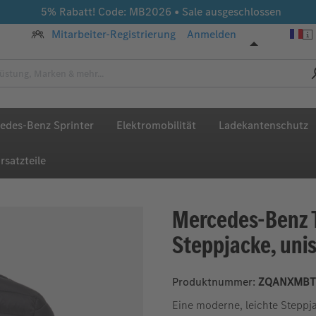
5% Rabatt! Code: MB2026 • Sale ausgeschlossen
Mitarbeiter-Registrierung
Anmelden
edes-Benz Sprinter
Elektromobilität
Ladekantenschutz
rsatzteile
Mercedes-Benz 
Steppjacke, uni
Produktnummer:
ZQANXMBT
Eine moderne, leichte Steppja