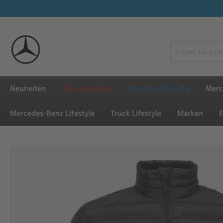
 Hauptinhalt springen
Zur Suche springen
Zur Hauptnavigation springen
Neuheiten
Top-Angebote
Camping & Vanlife
Merc
Mercedes‑Benz Lifestyle
Truck Lifestyle
Marken
E
Bildergalerie überspringen