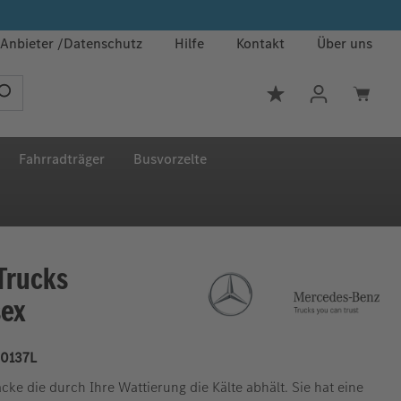
Anbieter
Datenschutz
Hilfe
Kontakt
Über uns
Du hast 0 Produkt
Fahrradträger
Busvorzelte
Trucks
sex
0137L
cke die durch Ihre Wattierung die Kälte abhält. Sie hat eine