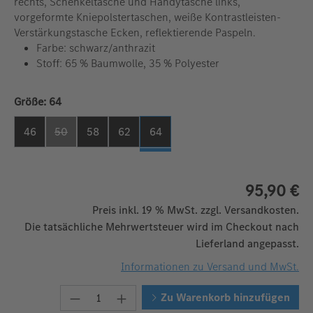
rechts, Schenkeltasche und Handytasche links,
vorgeformte Kniepolstertaschen, weiße Kontrastleisten-
Verstärkungstasche Ecken, reflektierende Paspeln.
Farbe: schwarz/anthrazit
Stoff: 65 % Baumwolle, 35 % Polyester
auswählen
Größe:
64
46
50
58
62
64
(Diese Option ist zurzeit nicht verfügbar. )
95,90 €
Preis inkl. 19 % MwSt. zzgl. Versandkosten.
Die tatsächliche Mehrwertsteuer wird im Checkout nach
Lieferland angepasst.
Informationen zu Versand und MwSt.
Produkt Anzahl: Gib den gewünschten W
Zu Warenkorb hinzufügen