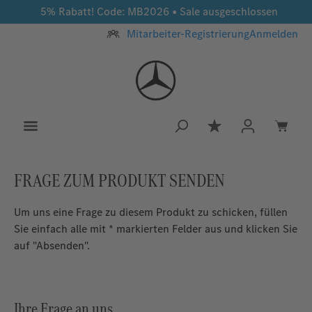
5% Rabatt! Code: MB2026 • Sale ausgeschlossen
Zum Hauptinhalt springen
Mitarbeiter-Registrierung
Anmelden
Du hast 0 Produkt
FRAGE ZUM PRODUKT SENDEN
Um uns eine Frage zu diesem Produkt zu schicken, füllen
Sie einfach alle mit * markierten Felder aus und klicken Sie
auf "Absenden".
Ihre Frage an uns