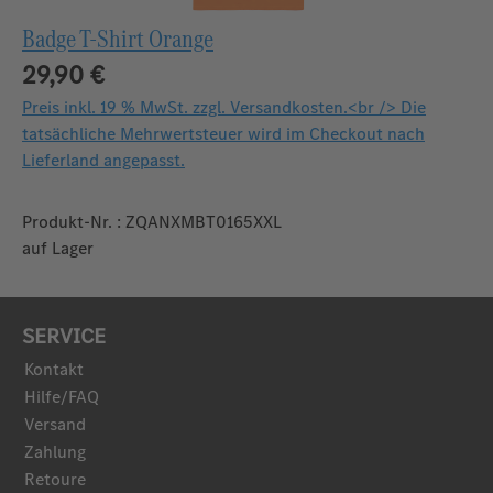
Badge T-Shirt Orange
29,90 €
Preis inkl. 19 % MwSt. zzgl. Versandkosten.<br /> Die
tatsächliche Mehrwertsteuer wird im Checkout nach
Lieferland angepasst.
Produkt-Nr. : ZQANXMBT0165XXL
auf Lager
SERVICE
Kontakt
Hilfe/FAQ
Versand
Zahlung
Retoure