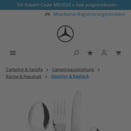
5% Rabatt! Code: MB2026 • Sale ausgeschlossen
Zum Hauptinhalt springen
Mitarbeiter-Registrierung
Anmelden
Du hast 0 Produkt
Camping & Vanlife
Campingausstattung
Küche & Haushalt
Geschirr & Besteck
Bildergalerie überspringen