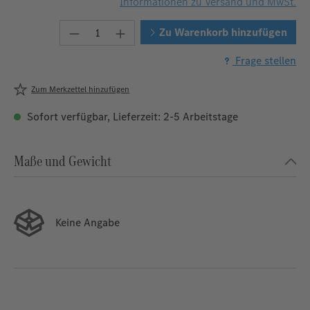
Informationen zu Versand und MwSt.
Produkt Anzahl: Gib den gewünschten W
Zu Warenkorb hinzufügen
Frage stellen
Zum Merkzettel hinzufügen
Sofort verfügbar, Lieferzeit: 2-5 Arbeitstage
Maße und Gewicht
Keine Angabe