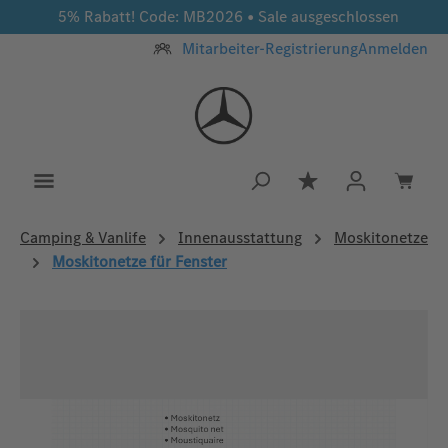
5% Rabatt! Code: MB2026 • Sale ausgeschlossen
Zum Hauptinhalt springen
Mitarbeiter-Registrierung
Anmelden
Du hast 0 Produkt
Camping & Vanlife
Innenausstattung
Moskitonetze
Moskitonetze für Fenster
Bildergalerie überspringen