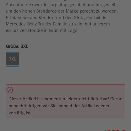
Ausnahme. Er wurde sorgfältig gestaltet und hergestellt,
um den hohen Standards der Marke gerecht zu werden.
Erleben Sie den Komfort und den Stolz, ein Teil der
Mercedes-Benz Trucks-Familie zu sein, mit unserem
exklusiven Hoodie in Grün mit Logo.
auswählen
Größe:
3XL
3XL
(Diese Option ist zurzeit nicht verfügbar. )
Dieser Artikel ist momentan leider nicht lieferbar! Gerne
benachrichtigen wir Sie, sobald der Artikel wieder
vorrätig ist.