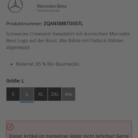
Produktnummer:
ZQANXMBT0057L
Schwarzes Crewneck-Sweatshirt mit ikonischem Mercedes
Benz Logo auf der Brust. Alle Nähte mit Flatlock-Nähten
abgesteppt.
Material: 85 % Bio-Baumwolle.
auswählen
Größe:
L
S
L
XL
2XL
3XL
(Diese Option ist zurzeit nicht verfügbar. )
Dieser Artikel ist momentan leider nicht lieferbar! Gerne