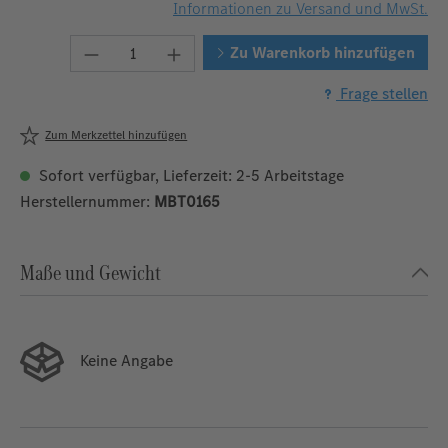
Informationen zu Versand und MwSt.
Produkt Anzahl: Gib den gewünschten We
Zu Warenkorb hinzufügen
Frage stellen
Zum Merkzettel hinzufügen
Sofort verfügbar, Lieferzeit: 2-5 Arbeitstage
Herstellernummer:
MBT0165
Maße und Gewicht
Keine Angabe