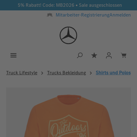
5% Rabatt! Code: MB2026 • Sale ausgeschlossen
Zum Hauptinhalt springen
Mitarbeiter-Registrierung
Anmelden
Du hast 0 Produkt
Truck Lifestyle
Trucks Bekleidung
Shirts und Polos
Bildergalerie überspringen