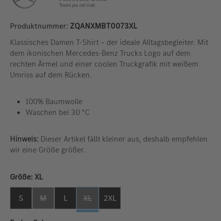
Produktnummer:
ZQANXMBT0073XL
Klassisches Damen T-Shirt – der ideale Alltagsbegleiter. Mit
dem ikonischen Mercedes-Benz Trucks Logo auf dem
rechten Ärmel und einer coolen Truckgrafik mit weißem
Umriss auf dem Rücken.
100% Baumwolle
Waschen bei 30 °C
Hinweis:
Dieser Artikel fällt kleiner aus, deshalb empfehlen
wir eine Größe größer.
auswählen
Größe:
XL
S
M
L
XL
2XL
(Diese Option ist zurzeit nicht verfügbar. )
(Diese Option ist zurzeit nicht verfügbar. )