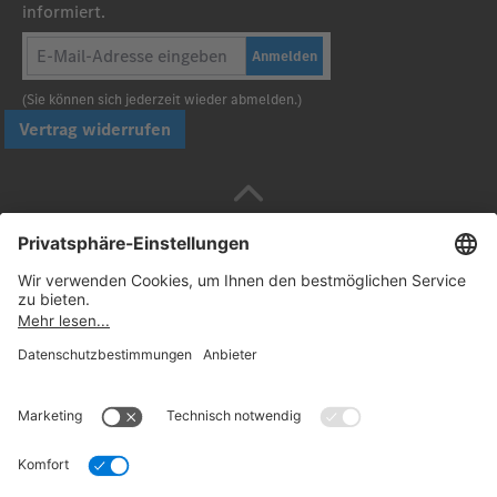
informiert.
Anmelden
(Sie können sich jederzeit wieder abmelden.)
Vertrag widerrufen
Sicher bezahlen mit
Folgen Sie uns:
© 2026. Daimler Truck AG. Alle Rechte vorbehalten