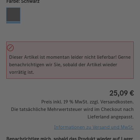
auswählen
Farbe:
Schwarz
Schwarz
(Diese Option ist zurzeit nicht verfügbar. )
Dieser Artikel ist momentan leider nicht lieferbar! Gerne
benachrichtigen wir Sie, sobald der Artikel wieder
vorrätig ist.
25,09 €
Preis inkl. 19 % MwSt. zzgl. Versandkosten.
Die tatsächliche Mehrwertsteuer wird im Checkout nach
Lieferland angepasst.
Informationen zu Versand und MwSt.
Benachrichtige mich, sobald das Produkt wieder auf Lager