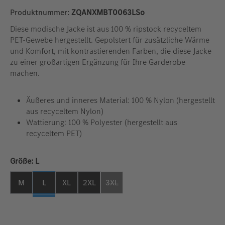
Produktnummer:
ZQANXMBT0063LSo
Diese modische Jacke ist aus 100 % ripstock recyceltem
PET-Gewebe hergestellt. Gepolstert für zusätzliche Wärme
und Komfort, mit kontrastierenden Farben, die diese Jacke
zu einer großartigen Ergänzung für Ihre Garderobe
machen.
Äußeres und inneres Material: 100 % Nylon (hergestellt
aus recyceltem Nylon)
Wattierung: 100 % Polyester (hergestellt aus
recyceltem PET)
auswählen
Größe:
L
M
L
XL
2XL
3XL