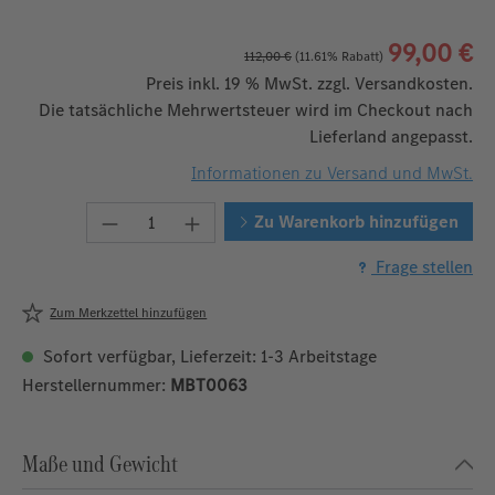
99,00 €
112,00 €
(11.61% Rabatt)
Preis inkl. 19 % MwSt. zzgl. Versandkosten.
Die tatsächliche Mehrwertsteuer wird im Checkout nach
Lieferland angepasst.
Informationen zu Versand und MwSt.
Produkt Anzahl: Gib den gewünschten W
Zu Warenkorb hinzufügen
Frage stellen
Zum Merkzettel hinzufügen
Sofort verfügbar, Lieferzeit: 1-3 Arbeitstage
Herstellernummer:
MBT0063
Maße und Gewicht