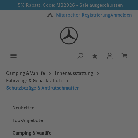
5% Rabatt! Code: MB2026 • Sale ausgeschlossen
Zum Hauptinhalt springen
Mitarbeiter-Registrierung
Anmelden
Du hast 0 Produkt
Camping & Vanlife
Innenausstattung
Fahrzeug- & Gepäckschutz
Schutzbezüge & Antirutschmatten
Neuheiten
Top-Angebote
Camping & Vanlife