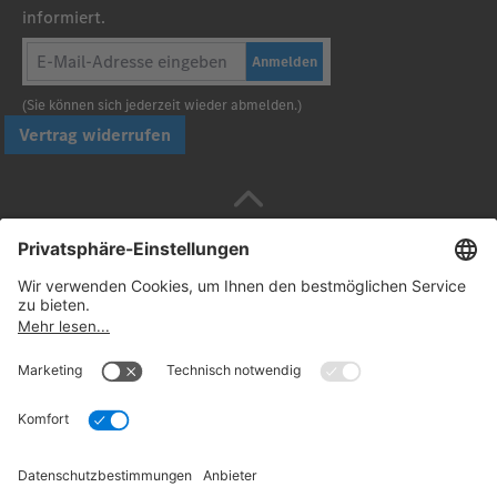
informiert.
Anmelden
(Sie können sich jederzeit wieder abmelden.)
Vertrag widerrufen
Sicher bezahlen mit
Folgen Sie uns:
© 2026. Daimler Truck AG. Alle Rechte vorbehalten