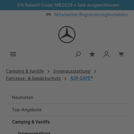
5% Rabatt! Code: MB2026 • Sale ausgeschlossen
Zum Hauptinhalt springen
Mitarbeiter-Registrierung
Anmelden
Du hast 0 Produkt
Camping & Vanlife
Innenausstattung
Fahrzeug- & Gepäckschutz
AIR-SAFE®
Neuheiten
Top-Angebote
Camping & Vanlife
Innenausstattung