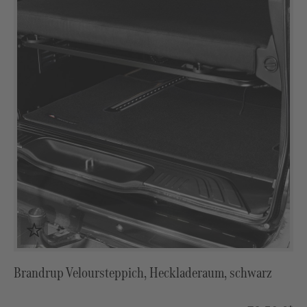
Brandrup Veloursteppich, Heckladeraum, schwarz