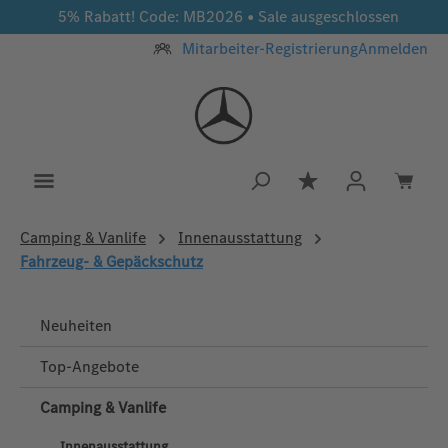
5% Rabatt! Code: MB2026 • Sale ausgeschlossen
Zum Hauptinhalt springen
Mitarbeiter-Registrierung
Anmelden
Du hast 0 Produkt
Camping & Vanlife
Innenausstattung
Fahrzeug- & Gepäckschutz
Neuheiten
Top-Angebote
Camping & Vanlife
Innenausstattung